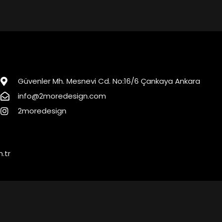
Güvenler Mh. Mesnevi Cd. No:16/6 Çankaya Ankara
info@2moredesign.com
2moredesign
.tr